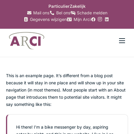
Particulier
Zakelijk
Mail ons
Bel ons
Schade melden
Gegevens wijzigen
Mijn Arci
Verzekeringen
Hypotheken
Makelaardij
This is an example page. It’s different from a blog post
because it will stay in one place and will show up in your site
Bankzaken
navigation (in most themes). Most people start with an About
page that introduces them to potential site visitors. It might
Belastingzaken
say something like this:
Over Arci
Nieuws
Hi there! I’m a bike messenger by day, aspiring