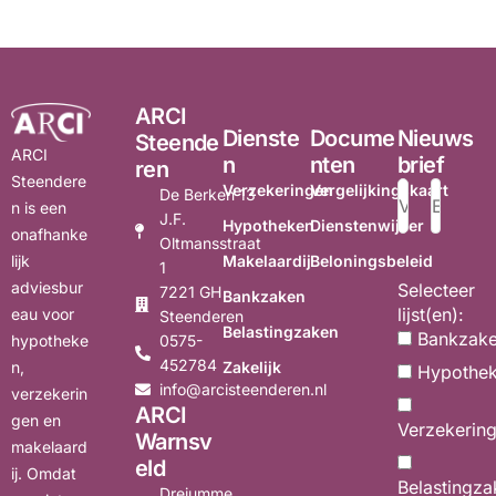
ARCI
Dienste
Docume
Nieuws
Steende
ARCI
n
nten
brief
ren
Steendere
Verzekeringen
Vergelijkingskaart
De Berken 13
n is een
J.F.
Hypotheken
Dienstenwijzer
onafhanke
Oltmansstraat
Makelaardij
Beloningsbeleid
lijk
1
adviesbur
Selecteer
7221 GH
Bankzaken
lijst(en):
eau voor
Steenderen
Belastingzaken
Bankzak
0575-
hypotheke
452784
Zakelijk
n,
Hypothe
info@arcisteenderen.nl
verzekerin
ARCI
gen en
Verzekerin
Warnsv
makelaard
eld
ij. Omdat
Belastingza
Dreiumme