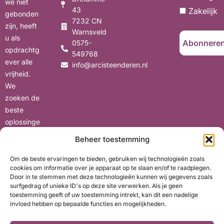
we niet
43
Zakelijk
gebonden
7232 CN
zijn, heeft
Warnsveld
u als
0575-
opdrachtg
549768
ever alle
info@arcisteenderen.nl
vrijheid.
We
zoeken de
beste
oplossinge
n voor uw
Beheer toestemming
situatie,
met oog
Om de beste ervaringen te bieden, gebruiken wij technologieën zoals
cookies om informatie over je apparaat op te slaan en/of te raadplegen.
voor uw
Door in te stemmen met deze technologieën kunnen wij gegevens zoals
wensen en
surfgedrag of unieke ID's op deze site verwerken. Als je geen
belangen.
toestemming geeft of uw toestemming intrekt, kan dit een nadelige
invloed hebben op bepaalde functies en mogelijkheden.