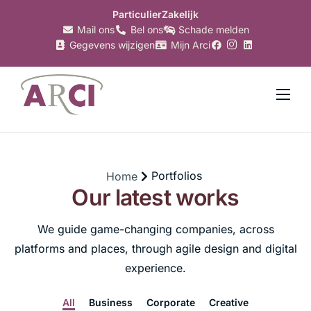
Particulier
Zakelijk
Mail ons
Bel ons
Schade melden
Gegevens wijzigen
Mijn Arci
Verzekeringen
Hypotheken
Makelaardij
Portfolios
Home
Our latest works
Bankzaken
We guide game-changing companies, across
Belastingzaken
platforms and places, through agile design and digital
Over Arci
experience.
Nieuws
All
Business
Corporate
Creative