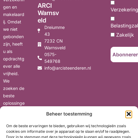
ARCI
gen en
Verzekerin
Warnsv
makelaard
eld
ij. Omdat
Belastingza
Dreiumme
we niet
43
Zakelijk
gebonden
7232 CN
zijn, heeft
Warnsveld
u als
0575-
opdrachtg
549768
ever alle
info@arcisteenderen.nl
vrijheid.
We
zoeken de
beste
oplossinge
n voor uw
Beheer toestemming
situatie,
met oog
Om de beste ervaringen te bieden, gebruiken wij technologieën zoals
cookies om informatie over je apparaat op te slaan en/of te raadplegen.
voor uw
Door in te stemmen met deze technologieën kunnen wij gegevens zoals