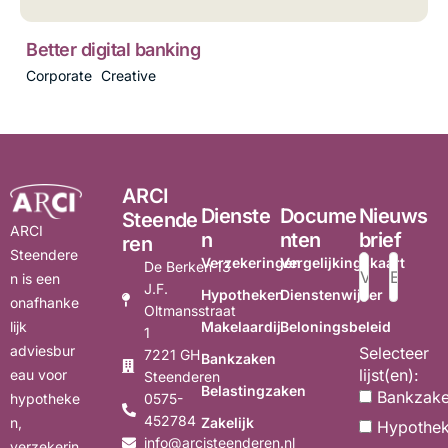
Better digital banking
Corporate
Creative
ARCI
Dienste
Docume
Nieuws
Steende
ARCI
n
nten
brief
ren
Steendere
Verzekeringen
Vergelijkingskaart
De Berken 13
n is een
J.F.
Hypotheken
Dienstenwijzer
onafhanke
Oltmansstraat
Makelaardij
Beloningsbeleid
lijk
1
adviesbur
Selecteer
7221 GH
Bankzaken
lijst(en):
eau voor
Steenderen
Belastingzaken
Bankzak
0575-
hypotheke
452784
Zakelijk
n,
Hypothe
info@arcisteenderen.nl
verzekerin