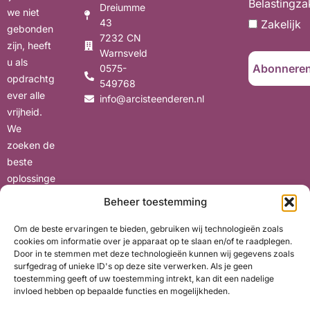
Belastingza
Dreiumme
we niet
43
Zakelijk
gebonden
7232 CN
zijn, heeft
Warnsveld
u als
0575-
opdrachtg
549768
ever alle
info@arcisteenderen.nl
vrijheid.
We
zoeken de
beste
oplossinge
n voor uw
Beheer toestemming
situatie,
met oog
Om de beste ervaringen te bieden, gebruiken wij technologieën zoals
cookies om informatie over je apparaat op te slaan en/of te raadplegen.
voor uw
Door in te stemmen met deze technologieën kunnen wij gegevens zoals
wensen en
surfgedrag of unieke ID's op deze site verwerken. Als je geen
belangen.
toestemming geeft of uw toestemming intrekt, kan dit een nadelige
invloed hebben op bepaalde functies en mogelijkheden.