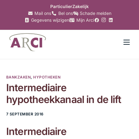
Particulier
Zakelijk
Mail ons
Bel ons
Schade melden
Gegevens wijzigen
Mijn Arci
Verzekeringen
Hypotheken
BANKZAKEN
,
HYPOTHEKEN
Makelaardij
Intermediaire
Bankzaken
hypotheekkanaal in de lift
Belastingzaken
7 SEPTEMBER 2016
Over Arci
Intermediaire
Nieuws