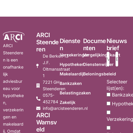
ARCI
Dienste
Docume
Nieuws
Steende
ARCI
n
nten
brief
ren
Steendere
Verzekeringen
Vergelijkingskaart
De Berken 13
n is een
J.F.
Hypotheken
Dienstenwijzer
onafhanke
Oltmansstraat
Makelaardij
Beloningsbeleid
lijk
1
adviesbur
Selecteer
7221 GH
Bankzaken
lijst(en):
eau voor
Steenderen
Belastingzaken
Bankzak
0575-
hypotheke
452784
Zakelijk
n,
Hypothe
info@arcisteenderen.nl
verzekerin
ARCI
gen en
Verzekerin
Warnsv
makelaard
eld
ij. Omdat