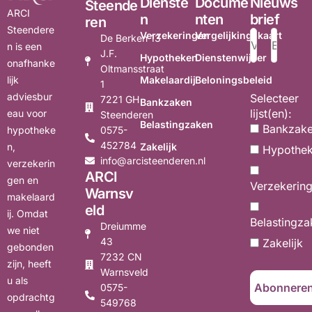
Dienste
Docume
Nieuws
Steende
ARCI
n
nten
brief
ren
Steendere
Verzekeringen
Vergelijkingskaart
De Berken 13
n is een
J.F.
Hypotheken
Dienstenwijzer
onafhanke
Oltmansstraat
Makelaardij
Beloningsbeleid
lijk
1
adviesbur
Selecteer
7221 GH
Bankzaken
lijst(en):
eau voor
Steenderen
Belastingzaken
Bankzak
0575-
hypotheke
452784
Zakelijk
n,
Hypothe
info@arcisteenderen.nl
verzekerin
ARCI
gen en
Verzekerin
Warnsv
makelaard
eld
ij. Omdat
Belastingza
Dreiumme
we niet
43
Zakelijk
gebonden
7232 CN
zijn, heeft
Warnsveld
u als
0575-
opdrachtg
549768