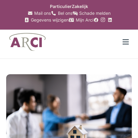
Particulier
Zakelijk
Mail ons
Bel ons
Schade melden
Gegevens wijzigen
Mijn Arci
Verzekeringen
Hypotheken
Makelaardij
Bankzaken
Belastingzaken
Over Arci
Nieuws