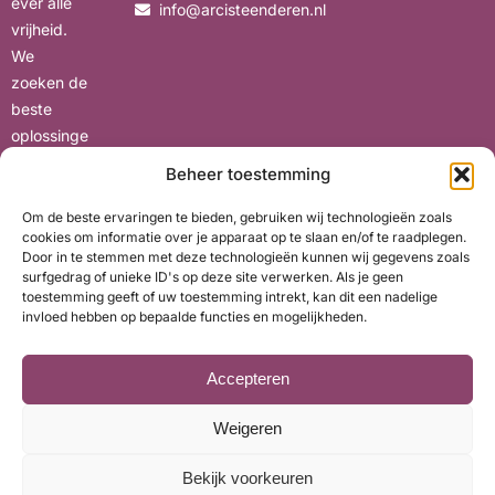
ever alle
info@arcisteenderen.nl
vrijheid.
We
zoeken de
beste
oplossinge
n voor uw
Beheer toestemming
situatie,
met oog
Om de beste ervaringen te bieden, gebruiken wij technologieën zoals
cookies om informatie over je apparaat op te slaan en/of te raadplegen.
voor uw
Door in te stemmen met deze technologieën kunnen wij gegevens zoals
wensen en
surfgedrag of unieke ID's op deze site verwerken. Als je geen
belangen.
toestemming geeft of uw toestemming intrekt, kan dit een nadelige
invloed hebben op bepaalde functies en mogelijkheden.
Accepteren
Weigeren
© ARCI Financieel Advies. Met ❤ gemaakt door
Widere
Bekijk voorkeuren