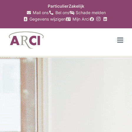
Particulier
Zakelijk
Mail ons
Bel ons
Schade melden
Gegevens wijzigen
Mijn Arci
Verzekeringen
Hypotheken
Makelaardij
Bankzaken
Belastingzaken
Over Arci
Nieuws