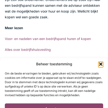
een bedrijfspand kunnen samen met de adviseur ontdekken
wat de mogelijkheden voor huur en koop zijn. Wellicht blijkt
kopen wel een goede zaak.
Meer lezen
Voor- en nadelen van een bedrijfspand huren of kopen
Alles over bedrijfshuisvesting
De Bedrijfshypotheek van RegioBank
Beheer toestemming
Bekijk wat ondernemers over ons zeggen
Om de beste ervaringen te bieden, gebruiken wij technologieën zoals
cookies om informatie over je apparaat op te slaan en/of te raadplegen.
Meer over RegioBank
Door in te stemmen met deze technologieën kunnen wij gegevens zoals
surfgedrag of unieke ID's op deze site verwerken. Als je geen
RegioBank is al ruim 100 jaar actief in de buurt. In dorpen en
toestemming geeft of uw toestemming intrekt, kan dit een nadelige
kleine steden zijn de Zelfstandig Adviseurs van RegioBank
invloed hebben op bepaalde functies en mogelijkheden.
een vertrouwd gezicht. Zij kennen hun klanten en weten hoe
belangrijk een leefbare buurt is waar iedereen zich thuis voelt: