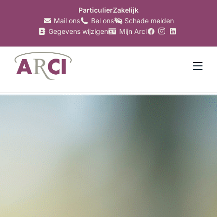
Particulier
Zakelijk
Mail ons
Bel ons
Schade melden
Gegevens wijzigen
Mijn Arci
Verzekeringen
Hypotheken
Makelaardij
Bankzaken
Belastingzaken
Over Arci
Nieuws