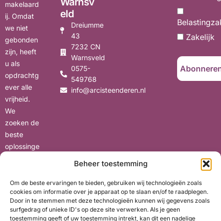
Warnsv
makelaard
eld
ij. Omdat
Belastingza
Dreiumme
we niet
43
Zakelijk
gebonden
7232 CN
zijn, heeft
Warnsveld
u als
0575-
opdrachtg
549768
ever alle
info@arcisteenderen.nl
vrijheid.
We
zoeken de
beste
oplossinge
n voor uw
Beheer toestemming
situatie,
met oog
Om de beste ervaringen te bieden, gebruiken wij technologieën zoals
cookies om informatie over je apparaat op te slaan en/of te raadplegen.
voor uw
Door in te stemmen met deze technologieën kunnen wij gegevens zoals
wensen en
surfgedrag of unieke ID's op deze site verwerken. Als je geen
belangen.
toestemming geeft of uw toestemming intrekt, kan dit een nadelige