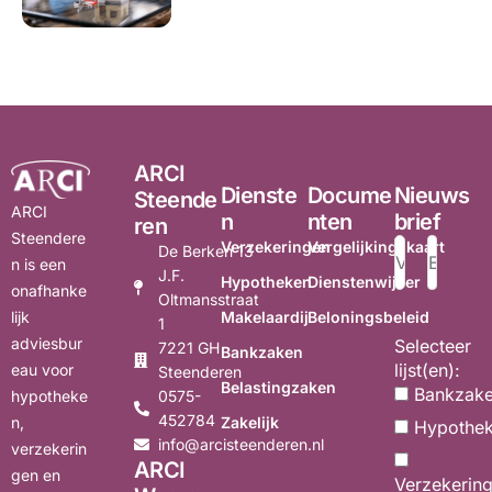
ARCI
Dienste
Docume
Nieuws
Steende
ARCI
n
nten
brief
ren
Steendere
Verzekeringen
Vergelijkingskaart
De Berken 13
n is een
J.F.
Hypotheken
Dienstenwijzer
onafhanke
Oltmansstraat
Makelaardij
Beloningsbeleid
lijk
1
adviesbur
Selecteer
7221 GH
Bankzaken
lijst(en):
eau voor
Steenderen
Belastingzaken
Bankzak
0575-
hypotheke
452784
Zakelijk
n,
Hypothe
info@arcisteenderen.nl
verzekerin
ARCI
gen en
Verzekerin