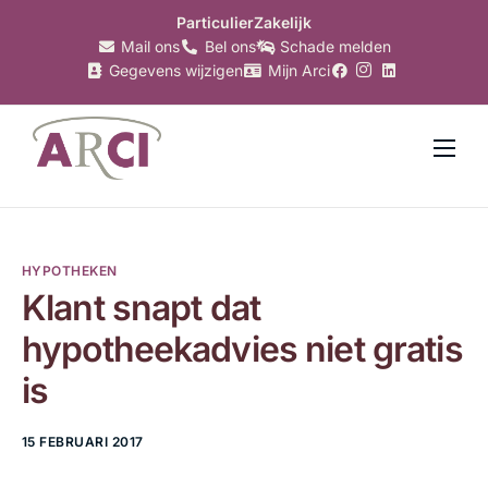
Particulier
Zakelijk
Mail ons
Bel ons
Schade melden
Gegevens wijzigen
Mijn Arci
Verzekeringen
Hypotheken
HYPOTHEKEN
Makelaardij
Klant snapt dat
Bankzaken
hypotheekadvies niet gratis
Belastingzaken
is
Over Arci
15 FEBRUARI 2017
Nieuws