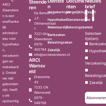
Dienste
Docume
Nieuws
Steende
ARCI
n
nten
brief
ren
Steendere
Verzekeringen
Vergelijkingskaart
De Berken 13
n is een
J.F.
Hypotheken
Dienstenwijzer
onafhanke
Oltmansstraat
Makelaardij
Beloningsbeleid
lijk
1
adviesbur
Selecteer
7221 GH
Bankzaken
lijst(en):
eau voor
Steenderen
Belastingzaken
Bankzak
0575-
hypotheke
452784
Zakelijk
n,
Hypothe
info@arcisteenderen.nl
verzekerin
ARCI
gen en
Verzekerin
Warnsv
makelaard
eld
ij. Omdat
Belastingza
Dreiumme
we niet
43
Zakelijk
gebonden
7232 CN
zijn, heeft
Warnsveld
u als
0575-
opdrachtg
549768