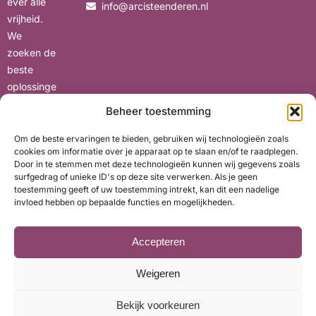
ever alle
info@arcisteenderen.nl
vrijheid.
We
zoeken de
beste
oplossinge
n voor uw
Beheer toestemming
situatie,
met oog
Om de beste ervaringen te bieden, gebruiken wij technologieën zoals
cookies om informatie over je apparaat op te slaan en/of te raadplegen.
voor uw
Door in te stemmen met deze technologieën kunnen wij gegevens zoals
wensen en
surfgedrag of unieke ID's op deze site verwerken. Als je geen
belangen.
toestemming geeft of uw toestemming intrekt, kan dit een nadelige
invloed hebben op bepaalde functies en mogelijkheden.
Accepteren
Weigeren
© ARCI Financieel Advies. Met ❤ gemaakt door
Widere
Bekijk voorkeuren