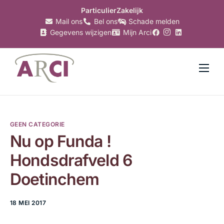
Particulier
Zakelijk
Mail ons
Bel ons
Schade melden
Gegevens wijzigen
Mijn Arci
Verzekeringen
Hypotheken
GEEN CATEGORIE
Makelaardij
Nu op Funda !
Bankzaken
Hondsdrafveld 6
Belastingzaken
Doetinchem
Over Arci
18 MEI 2017
Nieuws