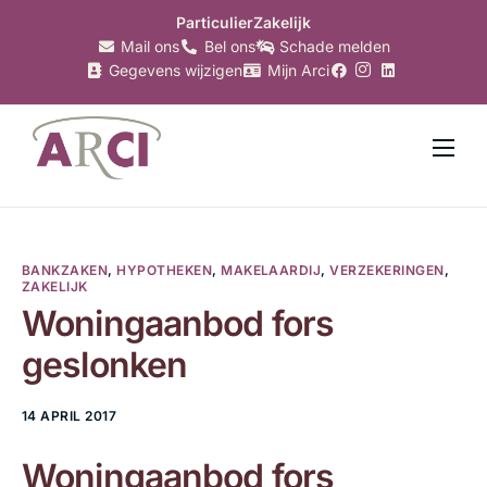
Particulier
Zakelijk
Mail ons
Bel ons
Schade melden
Gegevens wijzigen
Mijn Arci
Verzekeringen
Hypotheken
BANKZAKEN
,
HYPOTHEKEN
,
MAKELAARDIJ
,
VERZEKERINGEN
,
Makelaardij
ZAKELIJK
Woningaanbod fors
Bankzaken
geslonken
Belastingzaken
Over Arci
14 APRIL 2017
Nieuws
Woningaanbod fors