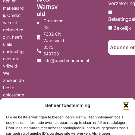
gen en
Verzekerin
Warnsv
makelaard
eld
ij. Omdat
Belastingza
Dreiumme
we niet
43
Zakelijk
gebonden
7232 CN
zijn, heeft
Warnsveld
u als
0575-
opdrachtg
549768
ever alle
info@arcisteenderen.nl
vrijheid.
We
zoeken de
beste
oplossinge
n voor uw
Beheer toestemming
situatie,
met oog
Om de beste ervaringen te bieden, gebruiken wij technologieën zoals
cookies om informatie over je apparaat op te slaan en/of te raadplegen.
voor uw
Door in te stemmen met deze technologieën kunnen wij gegevens zoals
wensen en
surfgedrag of unieke ID's op deze site verwerken. Als je geen