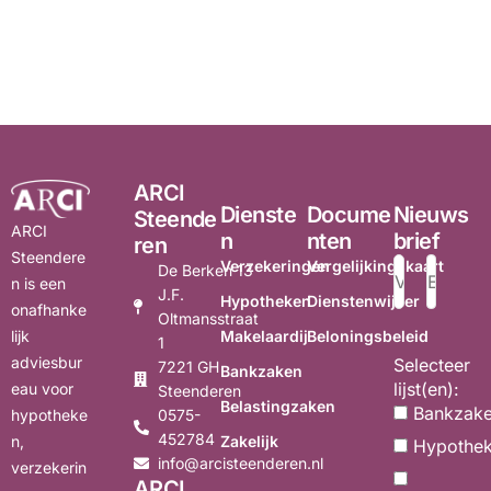
ARCI
Dienste
Docume
Nieuws
Steende
ARCI
n
nten
brief
ren
Steendere
Verzekeringen
Vergelijkingskaart
De Berken 13
n is een
J.F.
Hypotheken
Dienstenwijzer
onafhanke
Oltmansstraat
Makelaardij
Beloningsbeleid
lijk
1
adviesbur
Selecteer
7221 GH
Bankzaken
lijst(en):
eau voor
Steenderen
Belastingzaken
Bankzak
0575-
hypotheke
452784
Zakelijk
n,
Hypothe
info@arcisteenderen.nl
verzekerin
ARCI